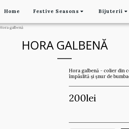
Home
Festive Seasons
Bijuterii
Hora galbenă
HORA GALBENĂ
Hora galbenă - colier din co
împâslită și șnur de bumba
200
lei