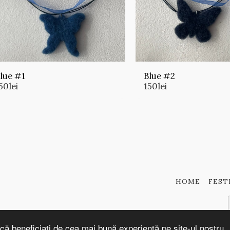
lue #1
Blue #2
50
lei
150
lei
HOME
FEST
că beneficiați de cea mai bună experiență pe site-ul nostru