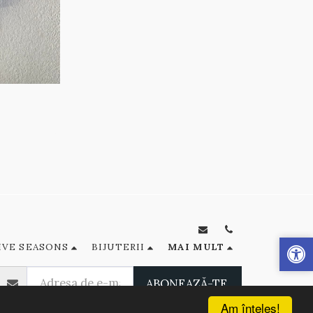
IVE SEASONS
BIJUTERII
MAI MULT
ABONEAZĂ-TE
Am înţeles!