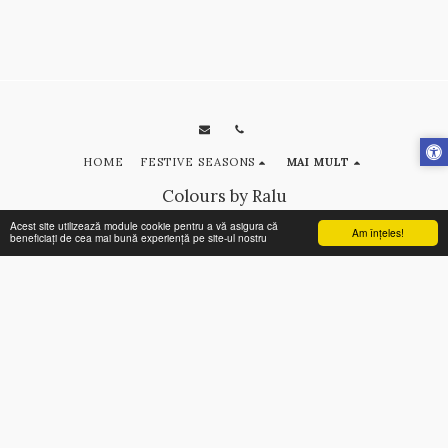
HOME
FESTIVE SEASONS
MAI MULT
Colours by Ralu
Drepturi de autor © 2026 Toate drepturile rezervate
Acest site utilizează module cookie pentru a vă asigura că
Am înţeles!
beneficiați de cea mai bună experiență pe site-ul nostru
Terms
|
Privacy
ABONEAZĂ-TE