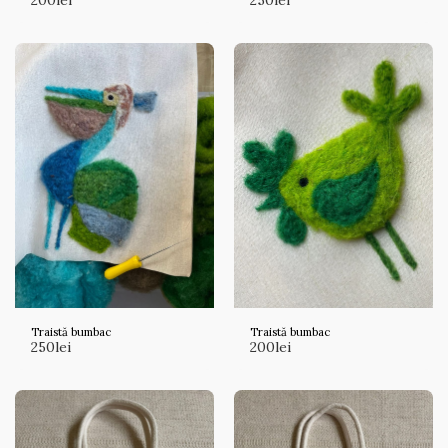
Traistă bumbac
Traistă bumbac
250
lei
200
lei