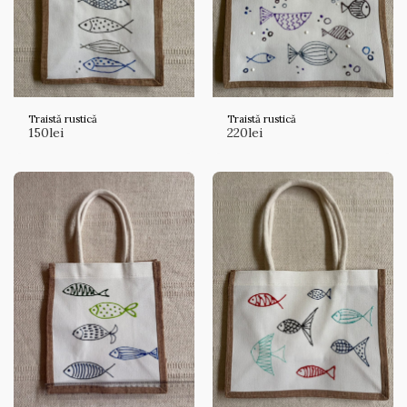
Traistă rustică
Traistă rustică
150
lei
220
lei