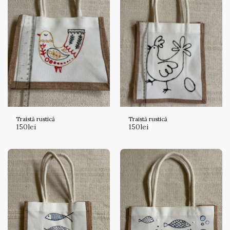
Traistă rustică
Traistă rustică
150
lei
150
lei