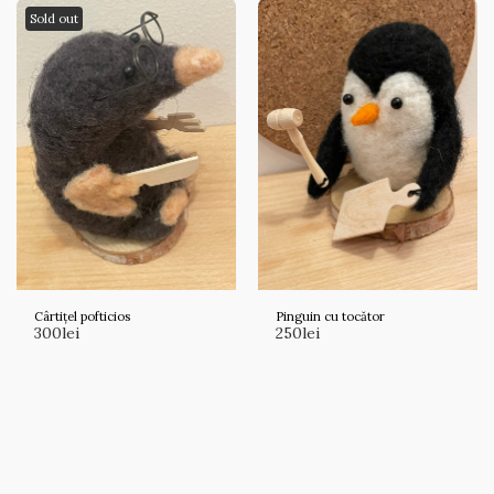
Sold out
Cârtițel pofticios
Pinguin cu tocător
300
lei
250
lei