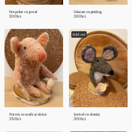
Urs polar cu pocal
Gâscan cu pisălog
300
lei
300
lei
Sold out
Porcuț cu scafă și ulcică
Șoricel cu doniță
350
lei
300
lei