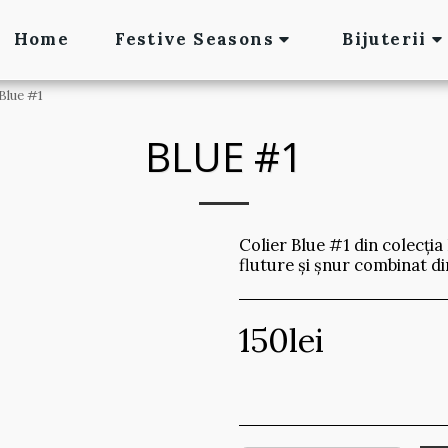
Home
Festive Seasons
Bijuterii
Blue #1
BLUE #1
Colier Blue #1 din colecția
fluture și șnur combinat d
150
lei