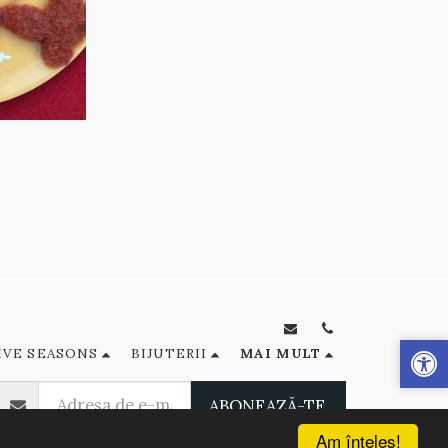
IVE SEASONS
BIJUTERII
MAI MULT
ABONEAZĂ-TE
Am înţeles!