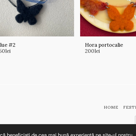
lue #2
Hora portocalie
50
lei
200
lei
HOME
FEST
că beneficiați de cea mai bună experiență pe site-ul nostru