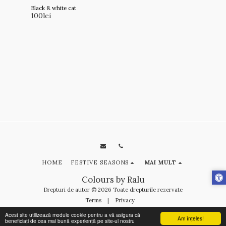
Black & white cat
100
lei
HOME
FESTIVE SEASONS
MAI MULT
Colours by Ralu
Drepturi de autor © 2026 Toate drepturile rezervate
Terms
|
Privacy
Acest site utilizează module cookie pentru a vă asigura că
Am înţeles!
beneficiați de cea mai bună experiență pe site-ul nostru