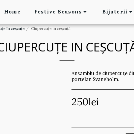
Home
Festive Seasons
Bijuterii
uțe în ceșcuțe
Ciupercuțe in ceșcuță
CIUPERCUȚE IN CEȘCUȚ
Ansamblu de ciupercuțe din
porțelan Svaneholm.
250
lei