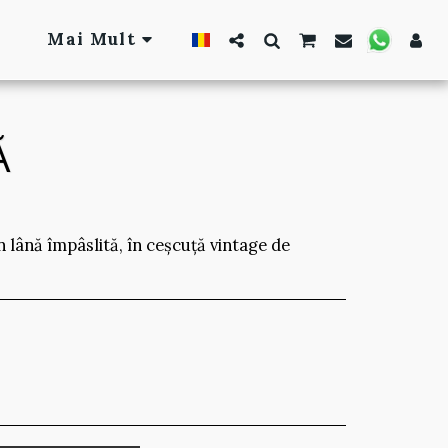
Mai Mult
Ă
 lână împâslită, în ceșcuță vintage de