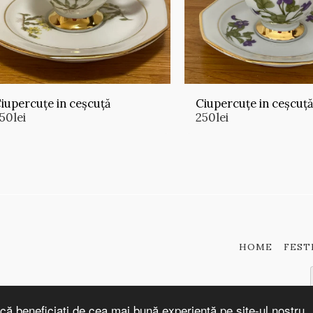
iupercuțe in ceșcuță
Ciupercuțe in ceșcuț
50
lei
250
lei
HOME
FEST
că beneficiați de cea mai bună experiență pe site-ul nostru