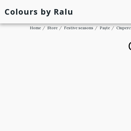
Colours by Ralu
Home
Store
Festive seasons
Paște
Ciuperc