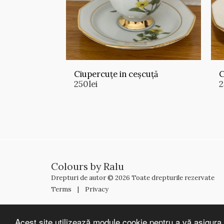
Ciupercuțe in ceșcuță
C
250
lei
2
Colours by Ralu
Drepturi de autor © 2026 Toate drepturile rezervate
Terms
|
Privacy
Acest site utilizează module cookie pentru a vă asigura 