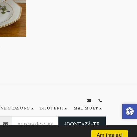
ă
IVE SEASONS
BIJUTERII
MAI MULT
ABONEAZĂ-TE
Am înţeles!