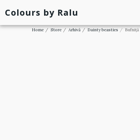
Colours by Ralu
Home
Store
Arhivă
Dainty beasties
Bufniță