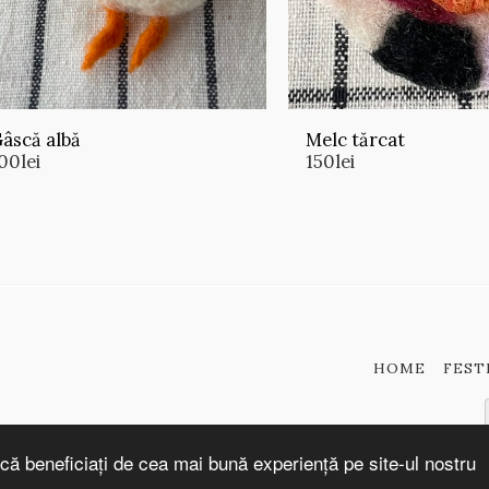
âscă albă
Melc tărcat
00
lei
150
lei
HOME
FEST
că beneficiați de cea mai bună experiență pe site-ul nostru