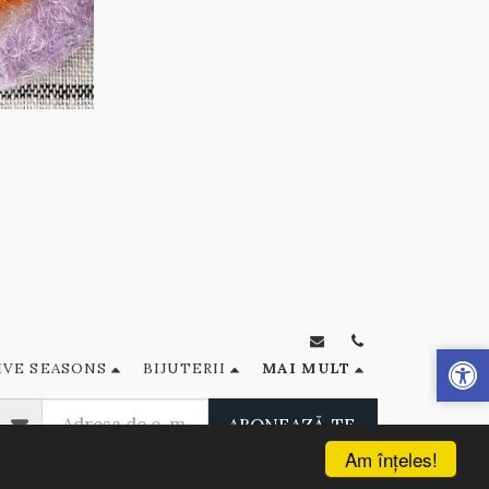
IVE SEASONS
BIJUTERII
MAI MULT
ABONEAZĂ-TE
Am înţeles!