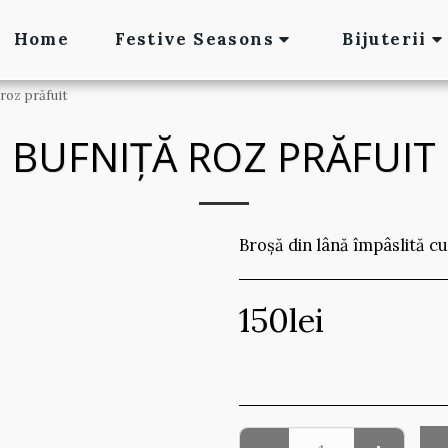
Home
Festive Seasons
Bijuterii
 roz prăfuit
BUFNIȚĂ ROZ PRĂFUIT
Broșă din lână împâslită cu 
150
lei