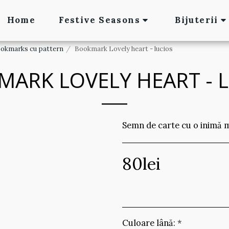
Home
Festive Seasons
Bijuterii
okmarks cu pattern
Bookmark Lovely heart - lucios
ARK LOVELY HEART - 
Semn de carte cu o inimă m
80
lei
Culoare lână:
*