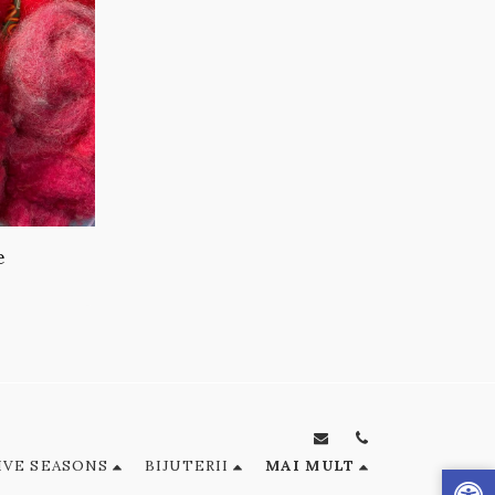
e
IVE SEASONS
BIJUTERII
MAI MULT