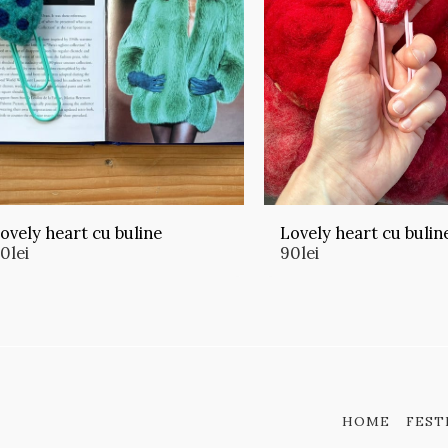
ovely heart cu buline
Lovely heart cu bulin
90
lei
90
lei
HOME
FEST