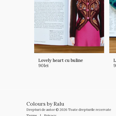
Lovely heart cu buline
L
90
lei
Colours by Ralu
Drepturi de autor © 2026 Toate drepturile rezervate
Terms
|
Privacy