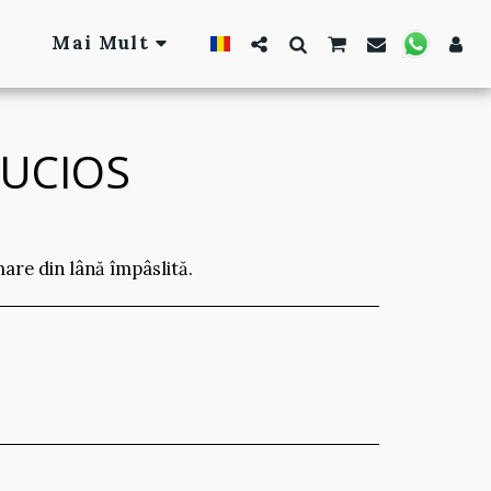
Mai Mult
LUCIOS
are din lână împâslită.