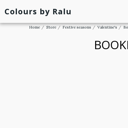
Colours by Ralu
Home
Store
Festive seasons
Valentine's
Bo
BOOKM