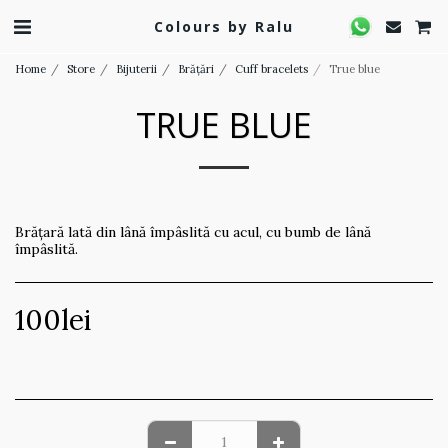
Colours by Ralu
Home
Store
Bijuterii
Brățări
Cuff bracelets
True blue
TRUE BLUE
Brățară lată din lână împâslită cu acul, cu bumb de lână
împâslită.
100
lei