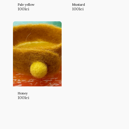
Pale yellow
Mustard
100
lei
100
lei
Honey
100
lei