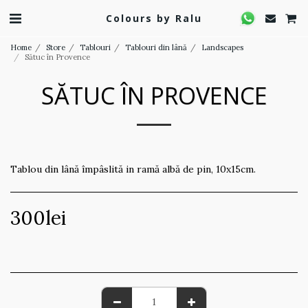
Colours by Ralu
Home
Store
Tablouri
Tablouri din lână
Landscapes
Sătuc în Provence
SĂTUC ÎN PROVENCE
Tablou din lână împâslită in ramă albă de pin, 10x15cm.
300
lei