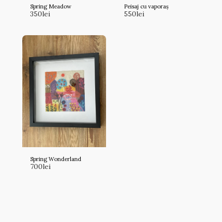
Spring Meadow
Peisaj cu vaporaș
350
lei
550
lei
Spring Wonderland
700
lei