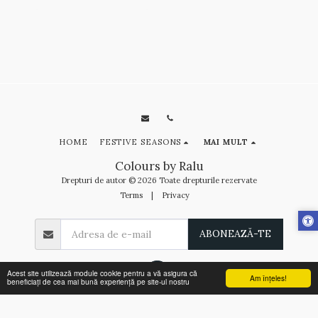
HOME
FESTIVE SEASONS
MAI MULT
Colours by Ralu
Drepturi de autor © 2026 Toate drepturile rezervate
Terms
|
Privacy
ABONEAZĂ-TE
Acest site utilizează module cookie pentru a vă asigura că
Am înţeles!
beneficiați de cea mai bună experiență pe site-ul nostru