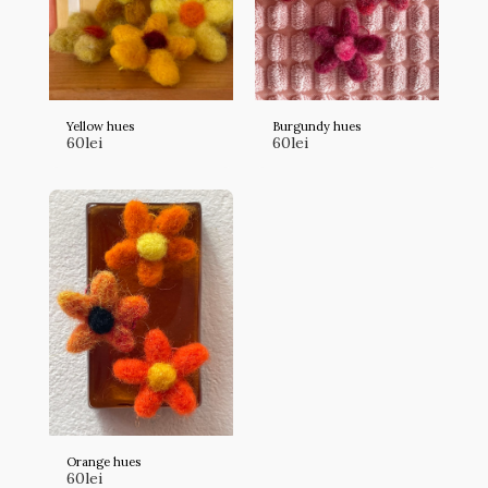
Yellow hues
Burgundy hues
60
lei
60
lei
Orange hues
60
lei