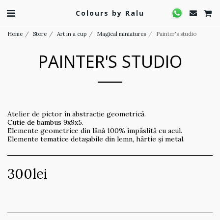
Colours by Ralu
Home
Store
Art in a cup
Magical miniatures
Painter's studio
PAINTER'S STUDIO
Atelier de pictor în abstracție geometrică.
Cutie de bambus 9x9x5.
Elemente geometrice din lână 100% împâslită cu acul.
Elemente tematice detașabile din lemn, hârtie și metal.
300
lei