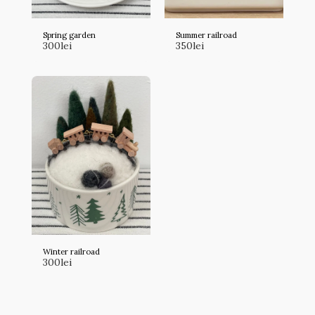
Spring garden
Summer railroad
300
lei
350
lei
Winter railroad
300
lei