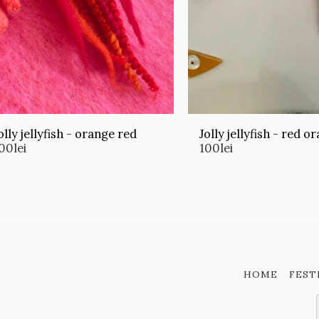
olly jellyfish - orange red
Jolly jellyfish - red o
00
lei
100
lei
HOME
FEST