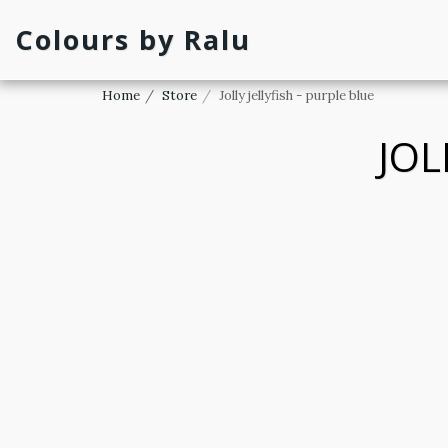
Colours by Ralu
Home
Store
Jolly jellyfish - purple blue
JOL