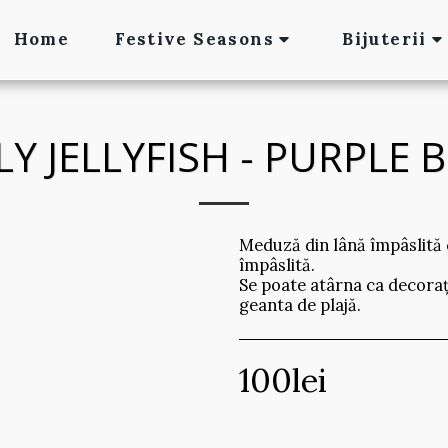
Home
Festive Seasons
Bijuterii
LY JELLYFISH - PURPLE 
Meduză din lână împâslită c
împâslită.
Se poate atârna ca decorați
geanta de plajă.
100
lei