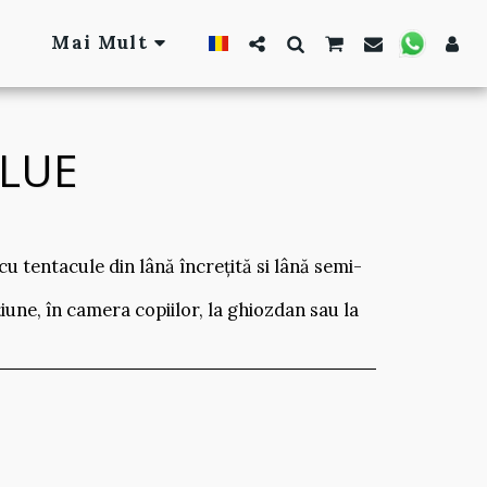
Mai Mult
BLUE
u tentacule din lână încrețită si lână semi-
une, în camera copiilor, la ghiozdan sau la