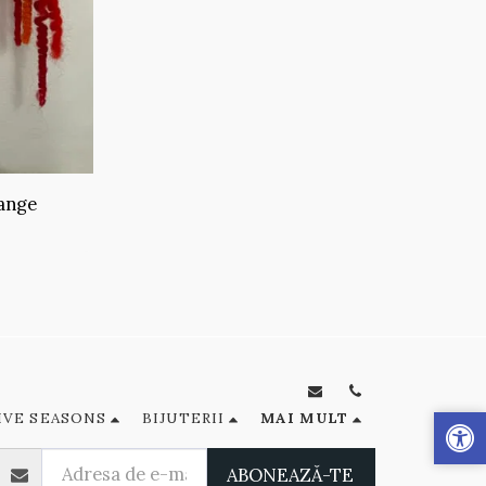
range
IVE SEASONS
BIJUTERII
MAI MULT
ABONEAZĂ-TE