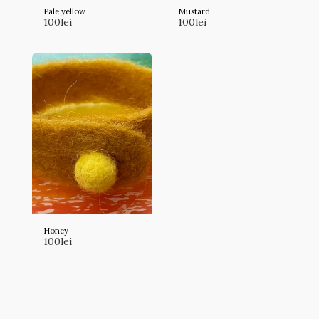
Pale yellow
Mustard
100
lei
100
lei
Honey
100
lei