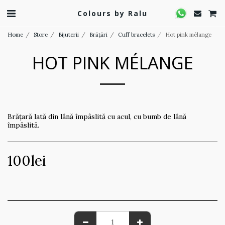
Colours by Ralu
Home
Store
Bijuterii
Brățări
Cuff bracelets
Hot pink mélange
HOT PINK MÉLANGE
Brățară lată din lână împâslită cu acul, cu bumb de lână
împâslită.
100
lei