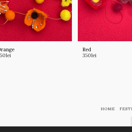
range
Red
50
lei
350
lei
HOME
FEST