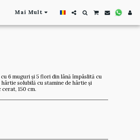
Mai Mult
cu 6 muguri și 5 flori din lână împâslită cu
 hârtie solubilă cu stamine de hârtie și
cerat, 150 cm.