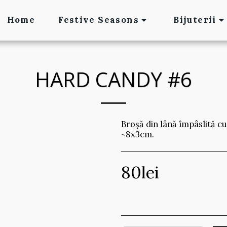
Home
Festive Seasons
Bijuterii
HARD CANDY #6
Broșă din lână împâslită cu
~8x3cm.
80
lei