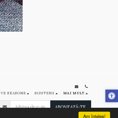
IVE SEASONS
BIJUTERII
MAI MULT
ABONEAZĂ-TE
Am înţeles!