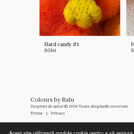
Hard candy #1
H
80
lei
Colours by Ralu
Drepturi de autor © 2026 Toate drepturile rezervate
Terms
|
Privacy
Acest site utilizează module cookie pentru a vă asigura 