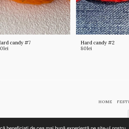
ard candy #7
Hard candy #2
80
lei
80
lei
HOME
FEST
că beneficiați de cea mai bună experiență pe site-ul nostru