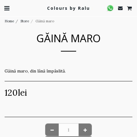
Colours by Ralu
Home
Store
Găină maro
GĂINĂ MARO
Găină maro, din lână împâslită.
120
lei