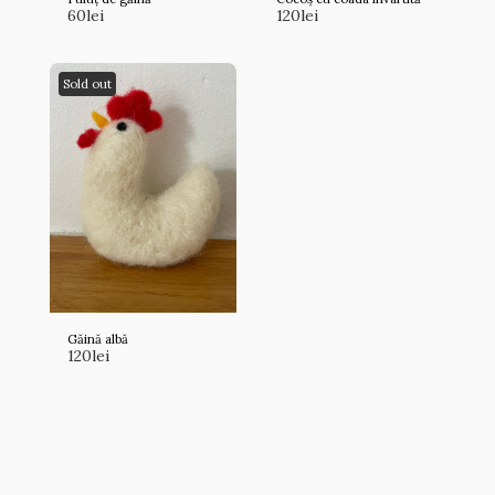
60
lei
120
lei
Sold out
Găină albă
120
lei