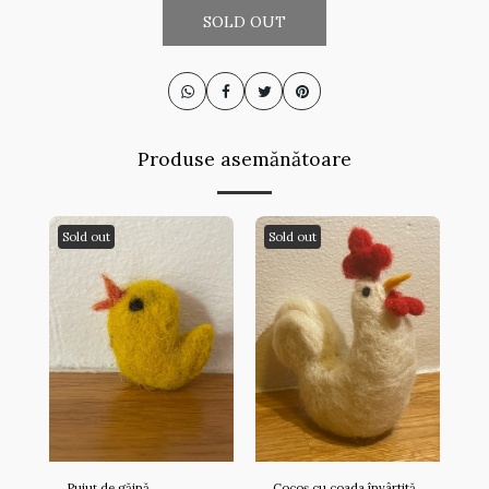
SOLD OUT
Produse asemănătoare
Sold out
Sold out
Puiuț de găină
Cocoș cu coada învârtită