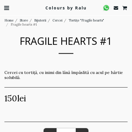
Colours by Ralu
Home
Store
Bijuterii
Cercei
Tortițe "Fragile hearts"
Fragile hearts #1
FRAGILE HEARTS #1
Cercei cu tortiță, cu inimi din lână împâslită cu acul pe hârtie
solubilă.
150
lei