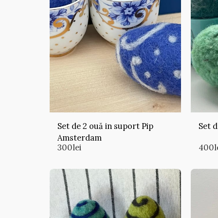
Set de 2 ouă in suport Pip
Set d
Amsterdam
300
lei
400
l