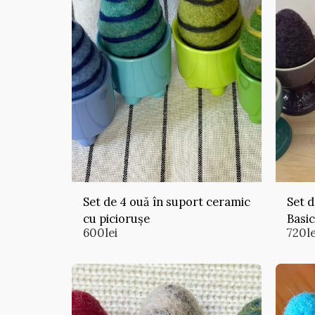
Set de 4 ouă în suport ceramic
Set d
cu piciorușe
Basic
600
lei
720
le