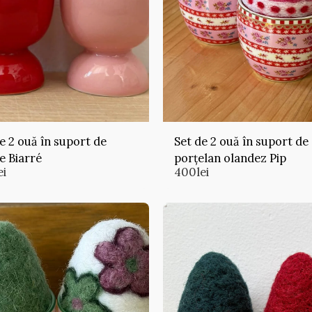
e 2 ouă în suport de
Set de 2 ouă în suport de
e Biarré
porțelan olandez Pip
ei
400
lei