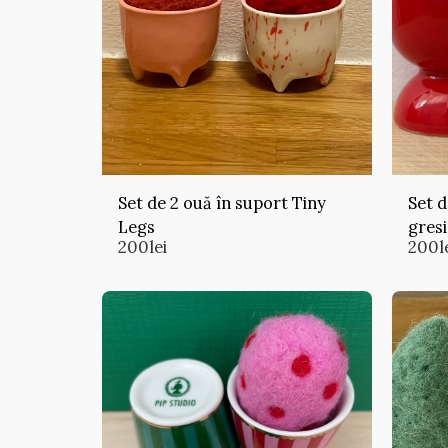
Set de 2 ouă în suport Tiny
Set d
Legs
gresi
200
lei
200
l