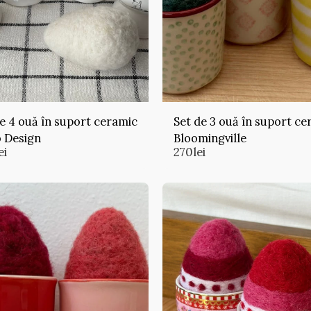
e 4 ouă în suport ceramic
Set de 3 ouă în suport ce
o Design
Bloomingville
ei
270
lei