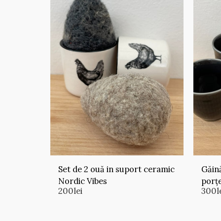
Set de 2 ouă in suport ceramic
Găină
Nordic Vibes
porț
200
lei
300
l