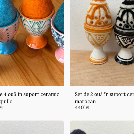
e 4 ouă în suport ceramic
Set de 2 ouă în suport ce
quillo
marocan
ei
440
lei