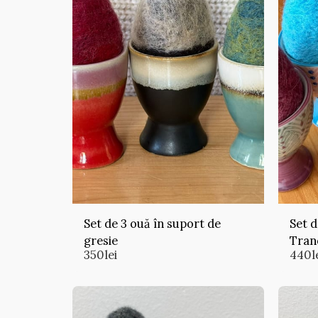
Set de 3 ouă în suport de
Set d
gresie
Tran
350
lei
440
l