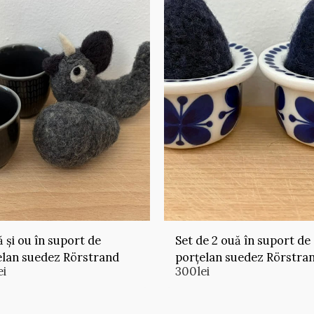
 și ou în suport de
Set de 2 ouă în suport de
elan suedez Rörstrand
porțelan suedez Rörstra
ei
300
lei