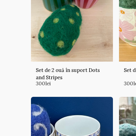
Set de 2 ouă în suport Dots
Set d
and Stripes
300
lei
300
l