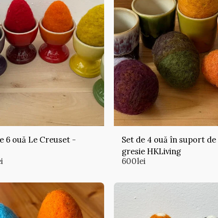
e 6 ouă Le Creuset -
Set de 4 ouă în suport de
gresie HKLiving
i
600
lei