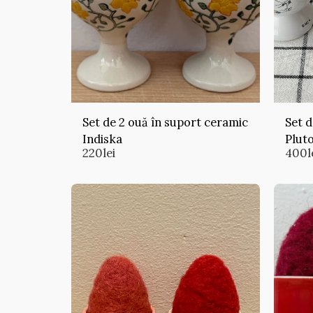
Set de 2 ouă în suport ceramic
Set d
Indiska
Plut
220
lei
400
l