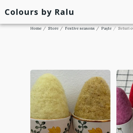
Colours by Ralu
Home
Store
Festive seasons
Paște
Seturi o