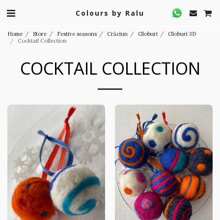
Colours by Ralu
Home
Store
Festive seasons
Crăciun
Globuri
Globuri 3D
Cocktail Collection
COCKTAIL COLLECTION