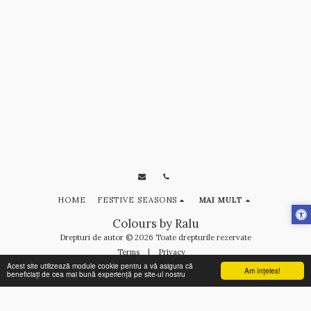
HOME
FESTIVE SEASONS
MAI MULT
Colours by Ralu
Drepturi de autor © 2026 Toate drepturile rezervate
Terms
|
Privacy
Acest site utilizează module cookie pentru a vă asigura că
Am înţeles!
beneficiați de cea mai bună experiență pe site-ul nostru
ABONEAZĂ-TE