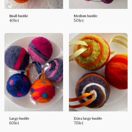
Small bauble
Medium bauble
40
lei
50
lei
Large bauble
Extra large bauble
60
lei
70
lei