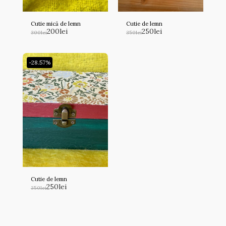
Cutie mică de lemn
Cutie de lemn
200
lei
250
lei
300
lei
350
lei
-28.57%
Cutie de lemn
250
lei
350
lei