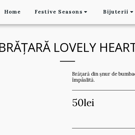
Home
Festive Seasons
Bijuterii
BRĂȚARĂ LOVELY HEAR
Brățară din șnur de bumbac 
împâslită.
50
lei