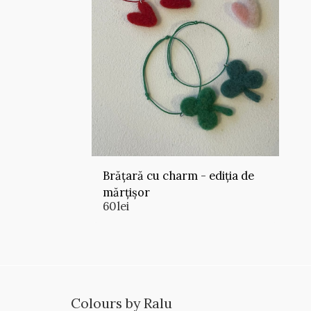
Brățară cu charm - ediția de
mărțișor
60
lei
Colours by Ralu