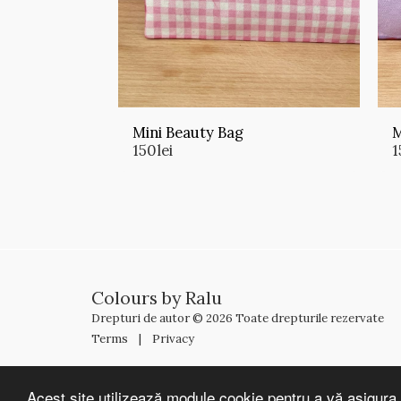
Mini Beauty Bag
M
150
lei
1
Colours by Ralu
Drepturi de autor © 2026 Toate drepturile rezervate
Terms
|
Privacy
Acest site utilizează module cookie pentru a vă asigura 