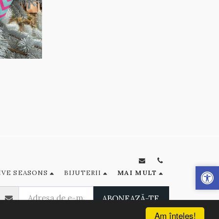
IVE SEASONS
BIJUTERII
MAI MULT
ABONEAZĂ-TE
Am înţeles!