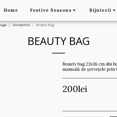
Home
Festive Seasons
Bijuterii
Bags
Geometric
Beauty Bag
BEAUTY BAG
Beauty bag 23x18 cm din b
manuală de șervețele prin
200
lei