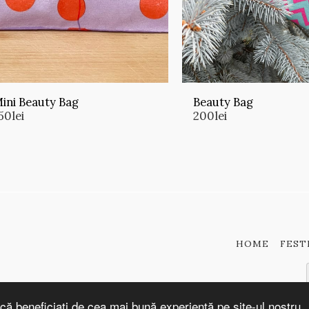
ini Beauty Bag
Beauty Bag
50
lei
200
lei
HOME
FEST
că beneficiați de cea mai bună experiență pe site-ul nostru