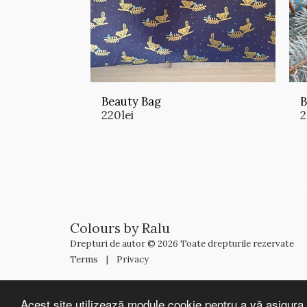
Beauty Bag
B
220
lei
Colours by Ralu
Drepturi de autor © 2026 Toate drepturile rezervate
Terms
|
Privacy
Acest site utilizează module cookie pentru a vă asigura 