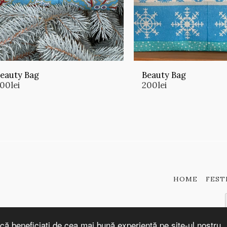
eauty Bag
Beauty Bag
200
lei
200
lei
HOME
FEST
că beneficiați de cea mai bună experiență pe site-ul nostru