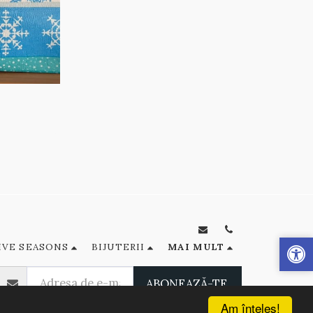
IVE SEASONS
BIJUTERII
MAI MULT
ABONEAZĂ-TE
Am înţeles!