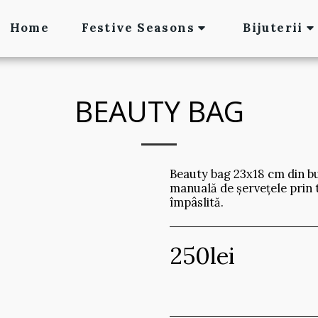
Home
Festive Seasons
Bijuterii
BEAUTY BAG
Beauty bag 23x18 cm din b
manuală de șervețele prin
împâslită.
250
lei