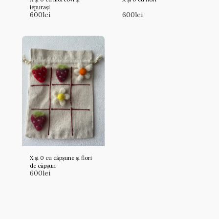
iepurași
600
lei
600
lei
X și 0 cu căpșune și flori
de căpșun
600
lei