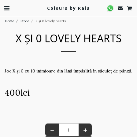
Colours by Ralu
Home
Store
X și 0 lovely hearts
X ȘI 0 LOVELY HEARTS
Joc X și 0 cu 10 inimioare din lână împâslită în săculeț de pânză.
400
lei