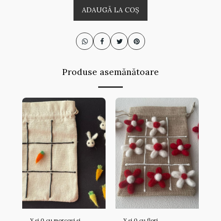
ADAUGĂ LA COŞ
Produse asemănătoare
X și 0 cu morcovi și
X și 0 cu flori