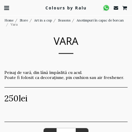
Colours by Ralu
Home
Store
Art in a cup
Seasons
Anotimpuri în capac de borcan
Vara
VARA
Peisaj de vară, din lână împâslită cu acul.
Poate fi folosit ca decorațiune, pin cushion sau air freshener.
250
lei