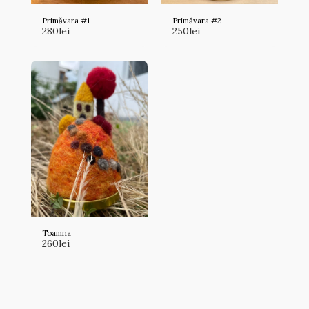
Primăvara #1
Primăvara #2
280
lei
250
lei
Toamna
260
lei