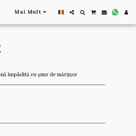
Mai Mult
R
ână împâslită cu șnur de mărțișor