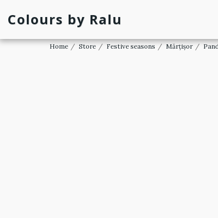
Colours by Ralu
Home
Store
Festive seasons
Mărțișor
Pand