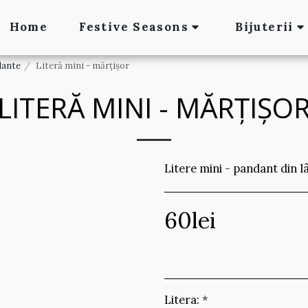
Home
Festive Seasons
Bijuterii
ante
Literă mini - mărțișor
LITERĂ MINI - MĂRȚIȘO
Litere mini - pandant din l
60
lei
Litera:
*