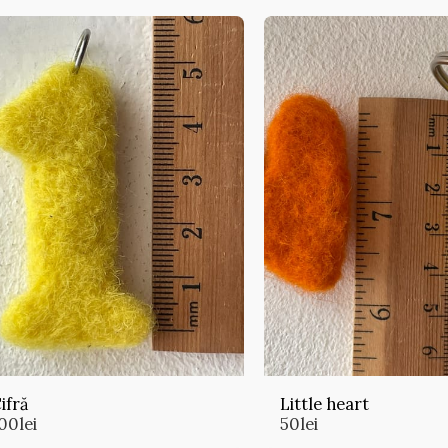
ifră
Little heart
00
lei
50
lei