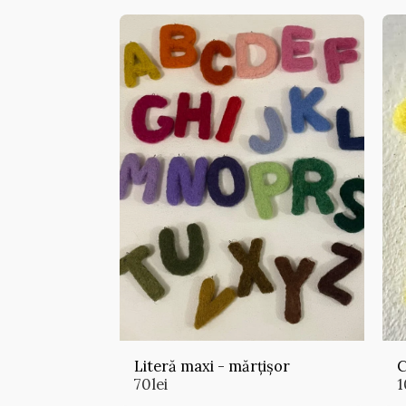
Literă maxi - mărțișor
C
70
lei
1