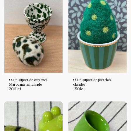
Ou în suport de ceramică
Ou în suport de porțelan
Marocană handmade
olandez
200
lei
150
lei