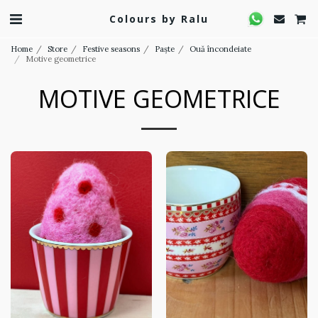
Colours by Ralu
Home
Store
Festive seasons
Paște
Ouă încondeiate
Motive geometrice
MOTIVE GEOMETRICE