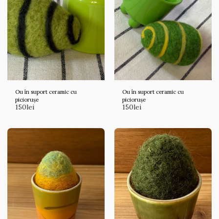
Ou în suport ceramic cu
Ou în suport ceramic cu
piciorușe
piciorușe
150
lei
150
lei