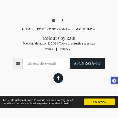
HOME
FESTIVE SEASONS
MAI MULT
Colours by Ralu
Drepturi de autor © 2026 Toate drepturile rezervate
Terms
|
Privacy
ABONEAZĂ-TE
Acest site utilizează module cookie pentru a vă asigura că
Am înţeles!
beneficiați de cea mai bună experiență pe site-ul nostru