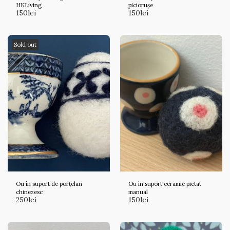
HKLiving
piciorușe
150
lei
150
lei
Sold out
Ou în suport de porțelan
Ou în suport ceramic pictat
chinezesc
manual
250
lei
150
lei