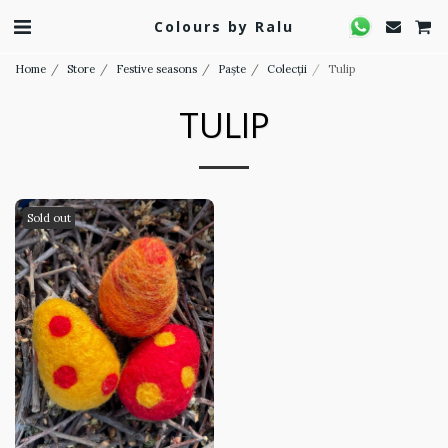
Colours by Ralu
Home
Store
Festive seasons
Paște
Colecții
Tulip
TULIP
Sold out