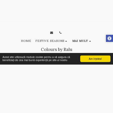
HOME
FESTIVE SEASONS
MAI MULT
Colours by Ralu
Drepturi de autor © 2026 Toate drepturile rezervate
Acest site utilizează module cookie pentru a vă asigura că
Am înţeles!
beneficiați de cea mai bună experiență pe site-ul nostru
Terms
|
Privacy
ABONEAZĂ-TE