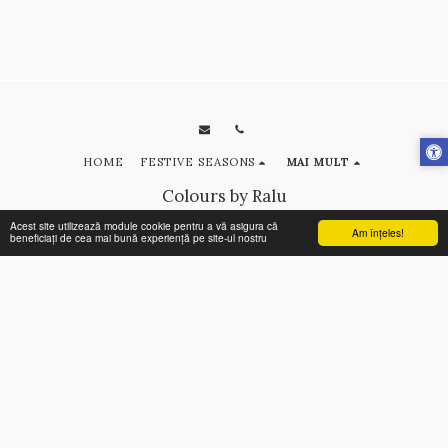
HOME
FESTIVE SEASONS
MAI MULT
Colours by Ralu
Drepturi de autor © 2026 Toate drepturile rezervate
Acest site utilizează module cookie pentru a vă asigura că
Am înţeles!
beneficiați de cea mai bună experiență pe site-ul nostru
Terms
|
Privacy
ABONEAZĂ-TE