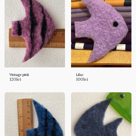
Vintage pink
Lilac
120
lei
100
lei