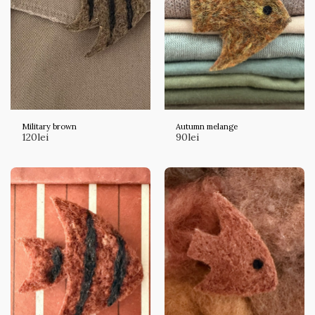
Military brown
Autumn melange
120
lei
90
lei