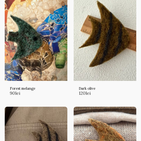
Forest melange
Dark olive
90
lei
120
lei