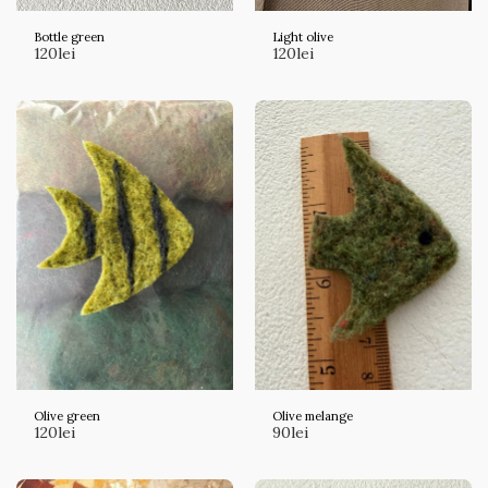
Bottle green
Light olive
120
lei
120
lei
Olive green
Olive melange
120
lei
90
lei