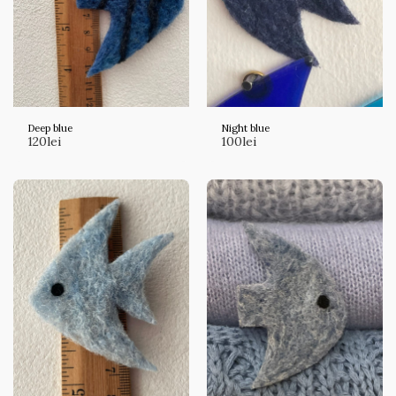
Deep blue
Night blue
120
lei
100
lei