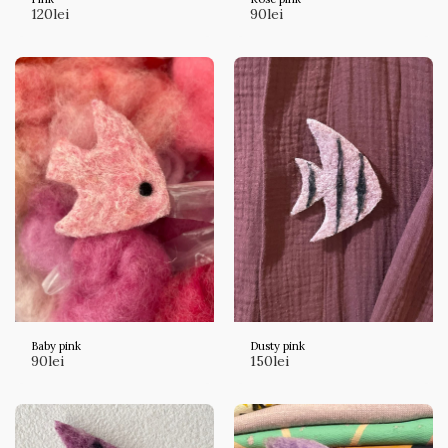
120
lei
90
lei
Baby pink
Dusty pink
90
lei
150
lei