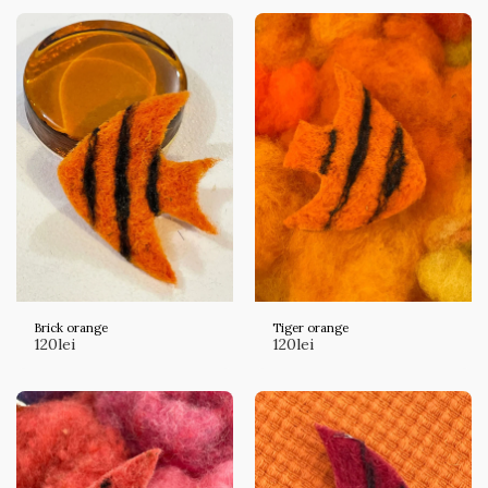
Brick orange
Tiger orange
120
lei
120
lei