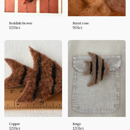
Reddish brown
Burnt rose
120
lei
90
lei
Copper
Beige
120
lei
120
lei