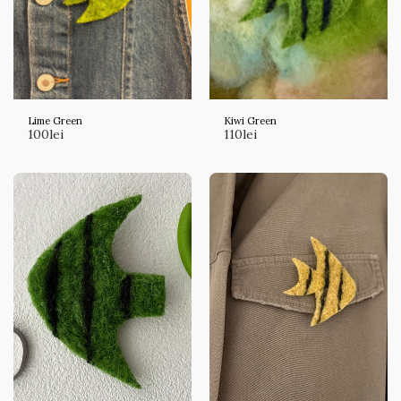
Lime Green
Kiwi Green
100
lei
110
lei