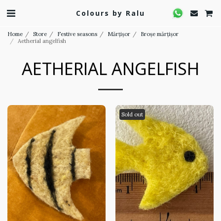
Colours by Ralu
Home
Store
Festive seasons
Mărțișor
Broșe mărțișor
Aetherial angelfish
AETHERIAL ANGELFISH
Sold out