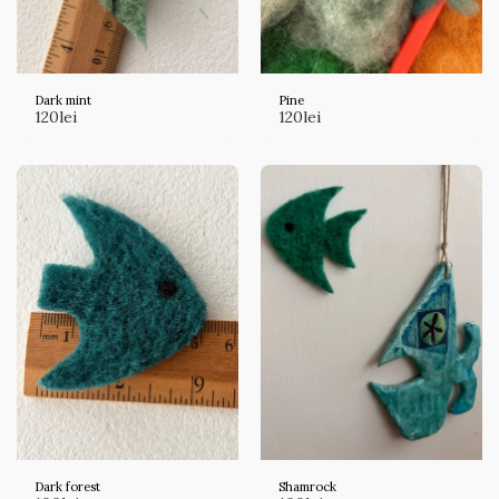
Dark mint
Pine
120
lei
120
lei
Dark forest
Shamrock