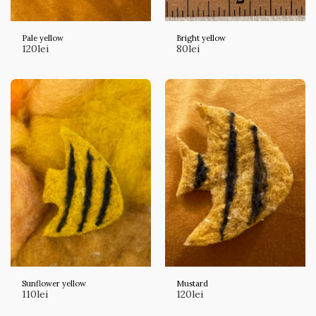
Pale yellow
Bright yellow
120
lei
80
lei
Sunflower yellow
Mustard
110
lei
120
lei