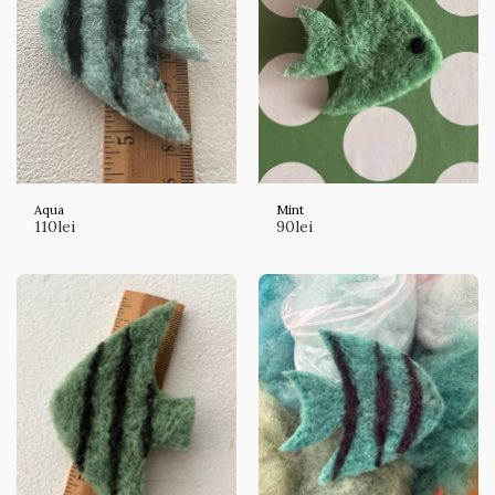
Aqua
Mint
110
lei
90
lei