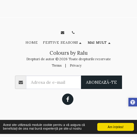
HOME
FESTIVE SEASONS
MAI MULT
Colours by Ralu
Drepturi de autor © 2026 Toate drepturile rezervate
Terms
|
Privacy
ABONEAZĂ-TE
Acest site utilizează module cookie pentru a vă asigura că
Am înţeles!
beneficiați de cea mai bună experiență pe site-ul nostru