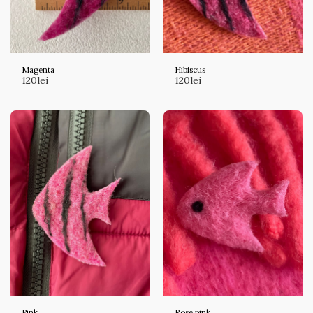
Magenta
Hibiscus
120
lei
120
lei
Pink
Rose pink