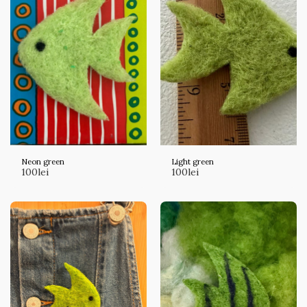
Neon green
Light green
100
lei
100
lei