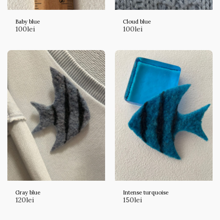
Baby blue
Cloud blue
100
lei
100
lei
Gray blue
Intense turquoise
120
lei
150
lei