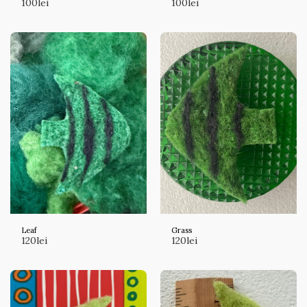
100
lei
100
lei
Leaf
Grass
120
lei
120
lei