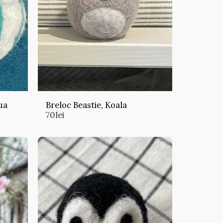
ua
Breloc Beastie, Koala
70
lei