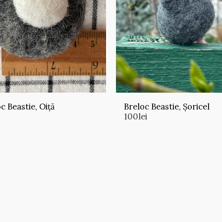
c Beastie, Oiță
Breloc Beastie, Șoricel
100
lei