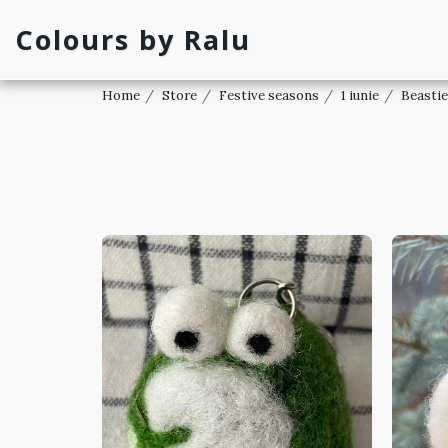
Colours by Ralu
Home
Store
Festive seasons
1 iunie
Beasti