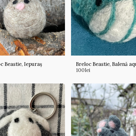
c Beastie, Iepuraș
Breloc Beastie, Balenă aq
100
lei