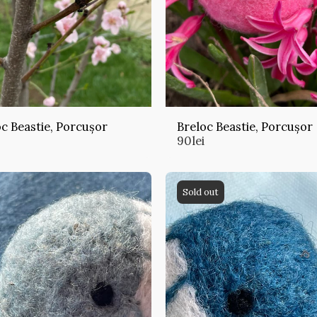
c Beastie, Porcușor
Breloc Beastie, Porcușor
90
lei
Sold out