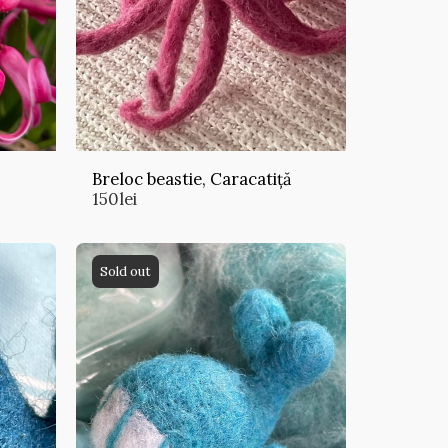
Breloc beastie, Caracatiță
150
lei
Sold out