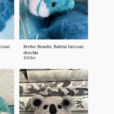
rcoaz
Breloc Beastie, Balenă turcoaz
deschis
100
lei