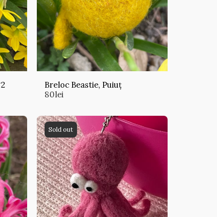
#2
Breloc Beastie, Puiuț
80
lei
Sold out