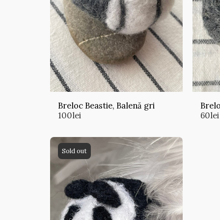
Breloc Beastie, Balenă gri
Brelo
100
lei
60
lei
Sold out