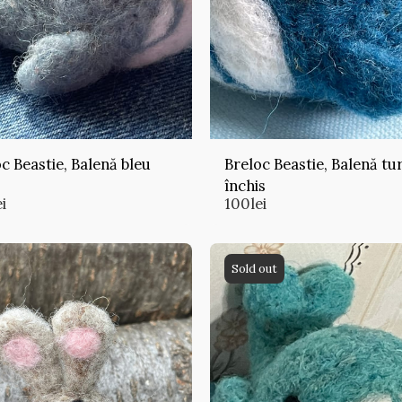
c Beastie, Balenă bleu
Breloc Beastie, Balenă tu
închis
ei
100
lei
Sold out