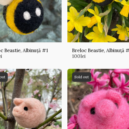
c Beastie, Albinuță #1
Breloc Beastie, Albinuță 
ei
100
lei
out
Sold out