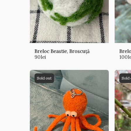
Breloc Beastie, Broscuță
Brelo
90
lei
100
l
Sold out
Sold 