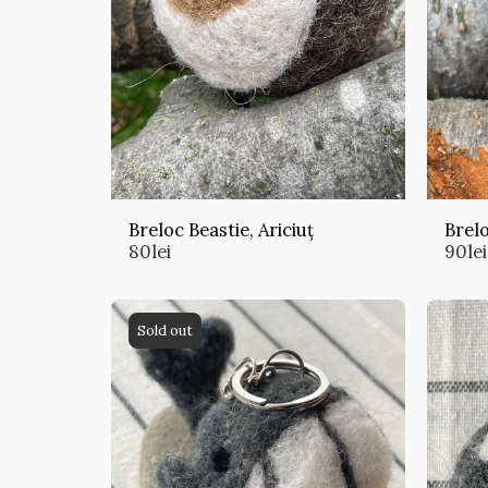
Breloc Beastie, Ariciuț
Brelo
80
lei
90
lei
Sold out