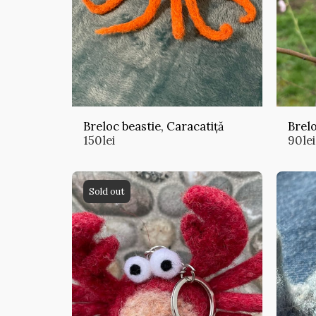
Breloc beastie, Caracatiță
Brelo
150
lei
90
lei
Sold out