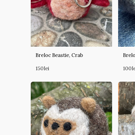
Breloc Beastie, Crab
Brelo
150
lei
100
l