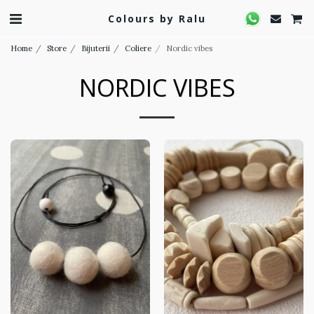
Colours by Ralu
Home
Store
Bijuterii
Coliere
Nordic vibes
NORDIC VIBES