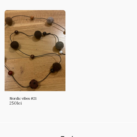
Nordic vibes #21
250
lei