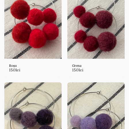
Roșu
Grena
150
lei
150
lei