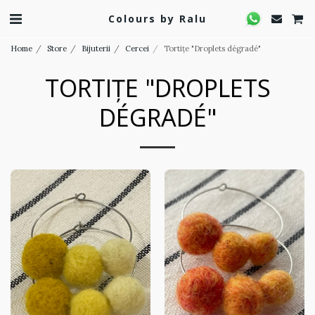
Colours by Ralu
Home
Store
Bijuterii
Cercei
Tortițe "Droplets dégradé"
TORTIȚE "DROPLETS
DÉGRADÉ"