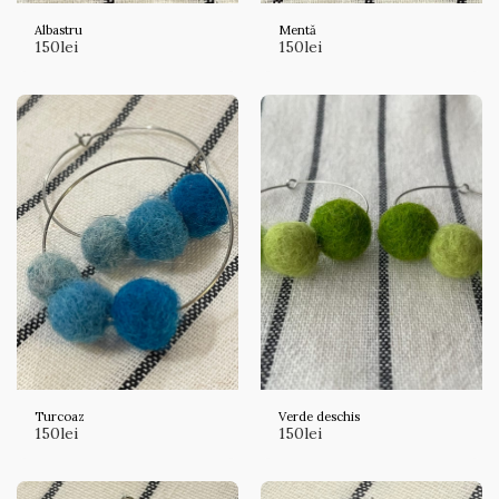
Albastru
Mentă
150
lei
150
lei
Turcoaz
Verde deschis
150
lei
150
lei