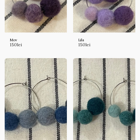
Mov
Lila
150
lei
150
lei