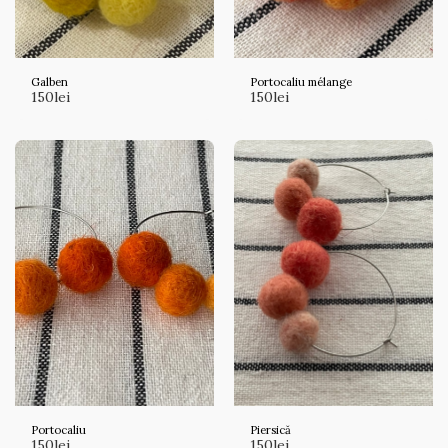
Galben
Portocaliu mélange
150
lei
150
lei
Portocaliu
Piersică
150
lei
150
lei