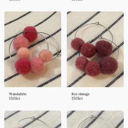
Trandafiriu
Roz vintage
150
lei
150
lei