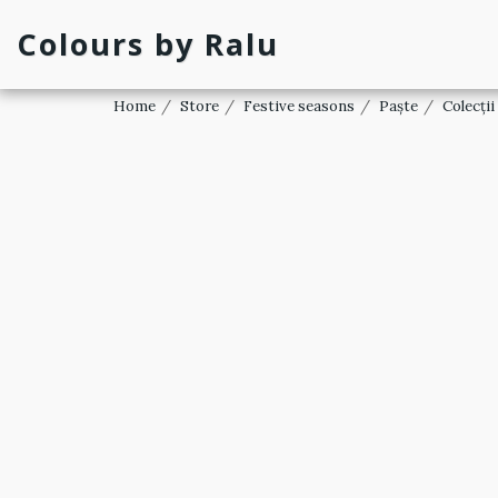
Colours by Ralu
Home
Store
Festive seasons
Paște
Colecții