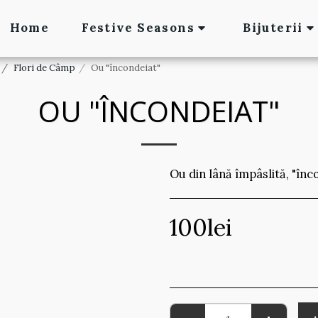
Home
Festive Seasons
Bijuterii
Flori de Câmp
Ou "încondeiat"
OU "ÎNCONDEIAT"
Ou din lână împâslită, "înc
100
lei