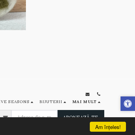
IVE SEASONS
BIJUTERII
MAI MULT
ABONEAZĂ-TE
Am înţeles!