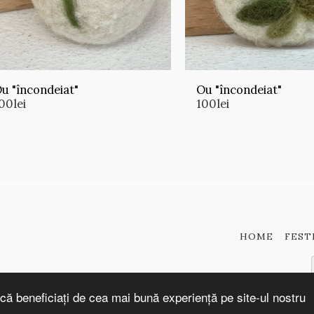
u "încondeiat"
Ou "încondeiat"
00
lei
100
lei
HOME
FEST
că beneficiați de cea mai bună experiență pe site-ul nostru