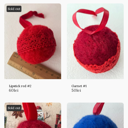
Sold out
Lipstick red #2
Garnet #1
60
lei
50
lei
Sold out