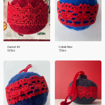
Garnet #2
Cobalt blue
50
lei
70
lei