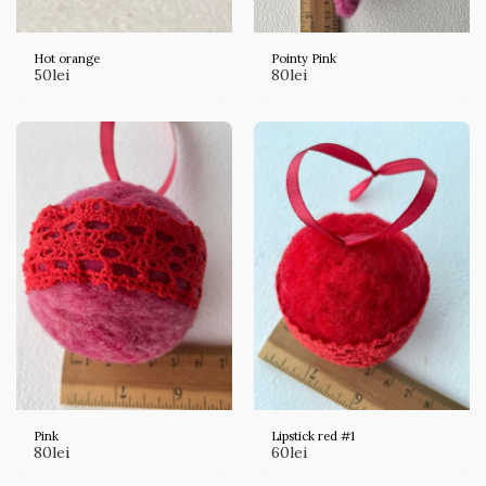
Hot orange
Pointy Pink
50
lei
80
lei
Pink
Lipstick red #1
80
lei
60
lei