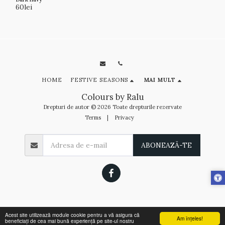
60
lei
HOME
FESTIVE SEASONS
MAI MULT
Colours by Ralu
Drepturi de autor © 2026 Toate drepturile rezervate
Terms
|
Privacy
ABONEAZĂ-TE
Acest site utilizează module cookie pentru a vă asigura că
Am înţeles!
beneficiați de cea mai bună experiență pe site-ul nostru