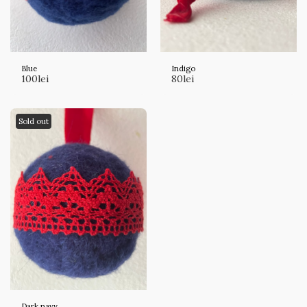
Blue
Indigo
100
lei
80
lei
Sold out
Dark navy